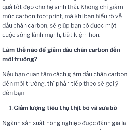
quả tốt đẹp cho hệ sinh thái. Không chỉ giảm
mức carbon footprint, mà khi bạn hiểu rõ về
dấu chân carbon, sẽ giúp bạn có được một
cuộc sống lành mạnh, tiết kiệm hơn.
L
à
m th
ế
n
à
o
để
gi
ả
m d
ấ
u ch
â
n carbon
đế
n
m
ô
i tr
ườ
ng?
Nếu bạn quan tâm cách giảm dấu chân carbon
đến môi trường, thì phần tiếp theo sẽ gợi ý
đến bạn.
Gi
ả
m l
ượ
ng ti
ê
u th
ụ
th
ị
t b
ò
v
à
s
ữ
a b
ò
Ngành sản xuất nông nghiệp được đánh giá là