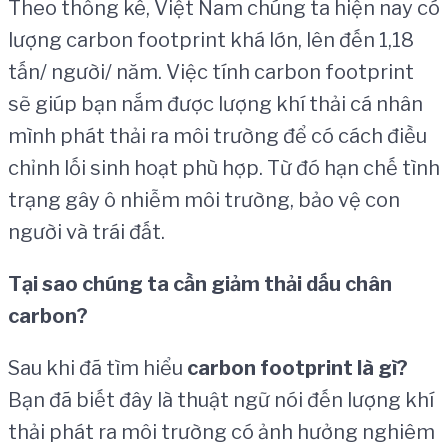
Theo thống kê, Việt Nam chúng ta hiện nay có
lượng carbon footprint khá lớn, lên đến 1,18
tấn/ người/ năm. Việc tính carbon footprint
sẽ giúp bạn nắm được lượng khí thải cá nhân
mình phát thải ra môi trường để có cách điều
chỉnh lối sinh hoạt phù hợp. Từ đó hạn chế tình
trạng gây ô nhiễm môi trường, bảo vệ con
người và trái đất.
T
ạ
i sao ch
ú
ng ta c
ầ
n gi
ả
m th
ả
i d
ấ
u ch
â
n
carbon?
Sau khi đã tìm hiểu
carbon footprint l
à
g
ì
?
Bạn đã biết đây là thuật ngữ nói đến lượng khí
thải phát ra môi trường có ảnh hưởng nghiêm