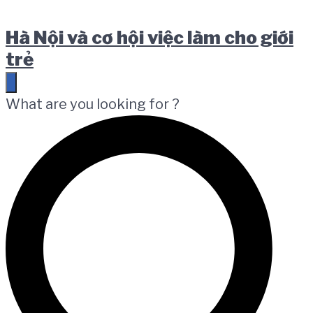
Skip
Skip
Skip
Hà Nội và cơ hội việc làm cho giới
to
to
to
trẻ
main
content
footer
navigation
What are you looking for ?