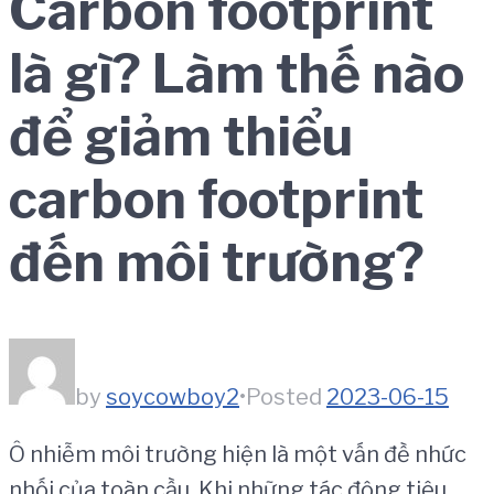
Carbon footprint
là gì? Làm thế nào
để giảm thiểu
carbon footprint
đến môi trường?
by
soycowboy2
•
Posted
2023-06-15
Ô nhiễm môi trường hiện là một vấn đề nhức
nhối của toàn cầu. Khi những tác động tiêu