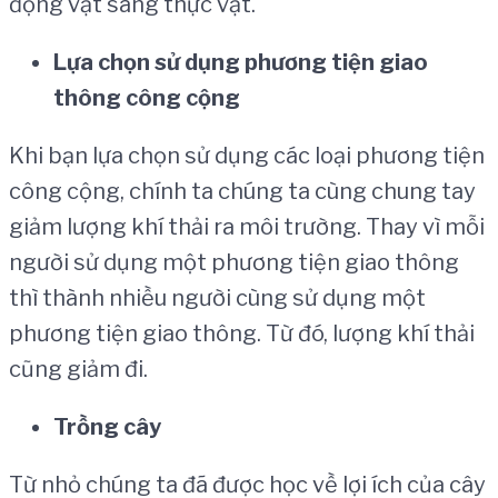
động vật sang thực vật.
L
ự
a ch
ọ
n s
ử
d
ụ
ng ph
ươ
ng ti
ệ
n giao
th
ô
ng c
ô
ng c
ộ
ng
Khi bạn lựa chọn sử dụng các loại phương tiện
công cộng, chính ta chúng ta cùng chung tay
giảm lượng khí thải ra môi trường. Thay vì mỗi
người sử dụng một phương tiện giao thông
thì thành nhiều người cùng sử dụng một
phương tiện giao thông. Từ đó, lượng khí thải
cũng giảm đi.
Tr
ồ
ng c
â
y
Từ nhỏ chúng ta đã được học về lợi ích của cây