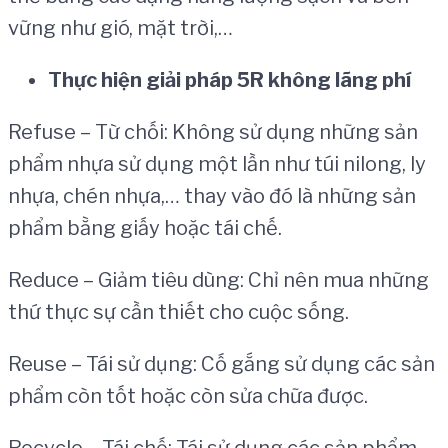
vững như gió, mặt trời,…
Th
ự
c hi
ệ
n gi
ả
i ph
á
p 5R kh
ô
ng l
ã
ng ph
í
Refuse – Từ chối: Không sử dụng những sản
phẩm nhựa sử dụng một lần như túi nilong, ly
nhựa, chén nhựa,… thay vào đó là những sản
phẩm bằng giấy hoặc tái chế.
Reduce – Giảm tiêu dùng: Chỉ nên mua những
thứ thực sự cần thiết cho cuộc sống.
Reuse – Tái sử dụng: Cố gắng sử dụng các sản
phẩm còn tốt hoặc còn sửa chữa được.
Recycle – Tái chế: Tái sử dụng các sản phẩm