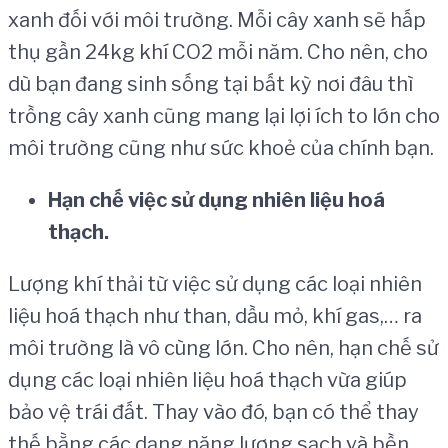
xanh đối với môi trường. Mỗi cây xanh sẽ hấp
thụ gần 24kg khí CO2 mỗi năm. Cho nên, cho
dù bạn đang sinh sống tại bất kỳ nơi đâu thì
trồng cây xanh cũng mang lại lợi ích to lớn cho
môi trường cũng như sức khoẻ của chính bạn.
H
ạ
n ch
ế
vi
ệ
c s
ử
d
ụ
ng nhi
ê
n li
ệ
u ho
á
th
ạ
ch.
Lượng khí thải từ việc sử dụng các loại nhiên
liệu hoá thạch như than, dầu mỏ, khí gas,… ra
môi trường là vô cùng lớn. Cho nên, hạn chế sử
dụng các loại nhiên liệu hoá thạch vừa giúp
bảo vệ trái đất. Thay vào đó, bạn có thể thay
thế bằng các dạng năng lượng sạch và bền