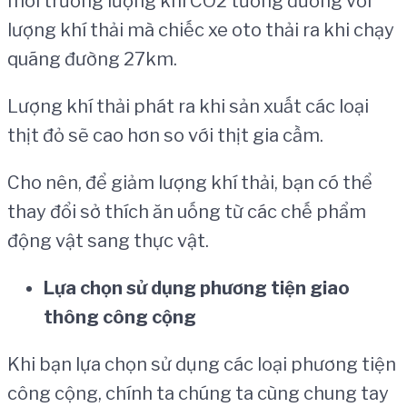
môi trường lượng khí CO2 tương đương với
lượng khí thải mà chiếc xe oto thải ra khi chạy
quãng đường 27km.
Lượng khí thải phát ra khi sản xuất các loại
thịt đỏ sẽ cao hơn so với thịt gia cầm.
Cho nên, để giảm lượng khí thải, bạn có thể
thay đổi sở thích ăn uống từ các chế phẩm
động vật sang thực vật.
L
ự
a ch
ọ
n s
ử
d
ụ
ng ph
ươ
ng ti
ệ
n giao
th
ô
ng c
ô
ng c
ộ
ng
Khi bạn lựa chọn sử dụng các loại phương tiện
công cộng, chính ta chúng ta cùng chung tay