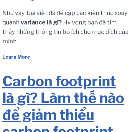
Như vậy, bài viết đã đề cập các kiến thức xoay
quanh
variance
l
à
g
ì
?
Hy vọng bạn đã tìm
thấy những thông tin bổ ích cho mục đích của
mình.
Learn More
Carbon footprint
là gì? Làm thế nào
để giảm thiểu
carbon footprint