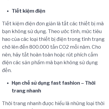
Ti
ế
t ki
ệ
m
đ
i
ệ
n
Tiết kiệm điện đơn giản là tắt các thiết bị mà
bạn không sử dụng. Theo ước tính, mức tiêu
hao của các loại thiết bị điện trong tình trạng
chờ lên đến 800.000 tấn CO2 mỗi năm. Cho
nên, hãy tắt hoàn toàn hoặc rút phích cắm
điện các sản phẩm mà bạn không sử dụng
đến.
H
ạ
n ch
ế
s
ử
d
ụ
ng fast fashion – Th
ờ
i
trang nhanh
Thời trang nhanh được hiểu là những loại thời