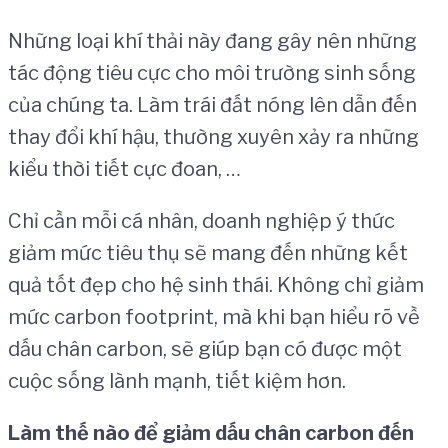
Những loại khí thải này đang gây nên những
tác động tiêu cực cho môi trường sinh sống
của chúng ta. Làm trái đất nóng lên dẫn đến
thay đổi khí hậu, thường xuyên xảy ra những
kiểu thời tiết cực đoan, …
Chỉ cần mỗi cá nhân, doanh nghiệp ý thức
giảm mức tiêu thụ sẽ mang đến những kết
quả tốt đẹp cho hệ sinh thái. Không chỉ giảm
mức carbon footprint, mà khi bạn hiểu rõ về
dấu chân carbon, sẽ giúp bạn có được một
cuộc sống lành mạnh, tiết kiệm hơn.
L
à
m th
ế
n
à
o
để
gi
ả
m d
ấ
u ch
â
n carbon
đế
n