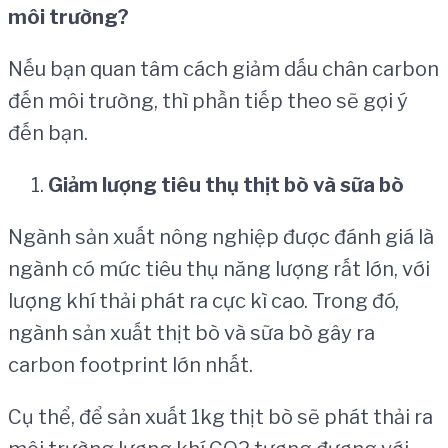
m
ô
i tr
ườ
ng?
Nếu bạn quan tâm cách giảm dấu chân carbon
đến môi trường, thì phần tiếp theo sẽ gợi ý
đến bạn.
Gi
ả
m l
ượ
ng ti
ê
u th
ụ
th
ị
t b
ò
v
à
s
ữ
a b
ò
Ngành sản xuất nông nghiệp được đánh giá là
ngành có mức tiêu thụ năng lượng rất lớn, với
lượng khí thải phát ra cực kì cao. Trong đó,
ngành sản xuất thịt bò và sữa bò gây ra
carbon footprint lớn nhất.
Cụ thể, để sản xuất 1kg thịt bò sẽ phát thải ra