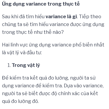
Ứ
ng d
ụ
ng
variance
trong th
ự
c t
ế
Sau khi đã tìm hiểu
variance
l
à
g
ì
. Tiếp theo
chúng ta sẽ tìm hiểu variance được ứng dụng
trong thực tế như thế nào?
Hai lĩnh vực ứng dụng variance phổ biến nhất
là vật lý và đầu tư:
Trong v
ậ
t l
ý
Để kiểm tra kết quả đo lường, người ta sử
dụng variance để kiểm tra. Dựa vào variance,
người ta sẽ biết được độ chính xác của kết
quả đo lường đó.