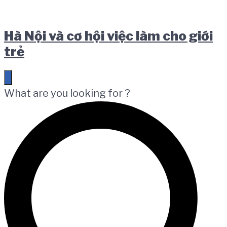
Skip
Skip
Skip
to
to
to
Hà Nội và cơ hội việc làm cho giới
main
content
footer
trẻ
navigation
What are you looking for ?