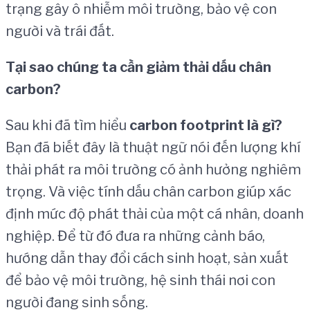
trạng gây ô nhiễm môi trường, bảo vệ con
người và trái đất.
T
ạ
i sao ch
ú
ng ta c
ầ
n gi
ả
m th
ả
i d
ấ
u ch
â
n
carbon?
Sau khi đã tìm hiểu
carbon footprint l
à
g
ì
?
Bạn đã biết đây là thuật ngữ nói đến lượng khí
thải phát ra môi trường có ảnh hưởng nghiêm
trọng. Và việc tính dấu chân carbon giúp xác
định mức độ phát thải của một cá nhân, doanh
nghiệp. Để từ đó đưa ra những cảnh báo,
hướng dẫn thay đổi cách sinh hoạt, sản xuất
để bảo vệ môi trường, hệ sinh thái nơi con
người đang sinh sống.