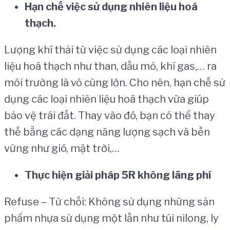
H
ạ
n ch
ế
vi
ệ
c s
ử
d
ụ
ng nhi
ê
n li
ệ
u ho
á
th
ạ
ch.
Lượng khí thải từ việc sử dụng các loại nhiên
liệu hoá thạch như than, dầu mỏ, khí gas,… ra
môi trường là vô cùng lớn. Cho nên, hạn chế sử
dụng các loại nhiên liệu hoá thạch vừa giúp
bảo vệ trái đất. Thay vào đó, bạn có thể thay
thế bằng các dạng năng lượng sạch và bền
vững như gió, mặt trời,…
Th
ự
c hi
ệ
n gi
ả
i ph
á
p 5R kh
ô
ng l
ã
ng ph
í
Refuse – Từ chối: Không sử dụng những sản
phẩm nhựa sử dụng một lần như túi nilong, ly