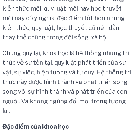
kiến thức mới, quy luật mới hay học thuyết
mới này có ý nghĩa, đặc điểm tốt hơn những
kiến thức, quy luật, học thuyết cũ nên dần
thay thế chúng trong đời sống, xã hội.
Chung quy lại, khoa học là hệ thống những tri
thức về sự tồn tại, quy luật phát triển của sự
vật, sự việc, hiện tượng và tư duy. Hệ thống tri
thức này được hình thành và phát triển song
song với sự hình thành và phát triển của con
người. Và không ngừng đổi mới trong tương
lai.
Đặ
c
đ
i
ể
m c
ủ
a khoa h
ọ
c