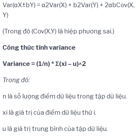
Var(αX±bY) = α2Var(X) + b2Var(Y) + 2αbCov(X,
Y)
(Trong đó (Cov(X,Y) là hiệp phương sai.)
Công thức tính variance
Variance = (1/n) * Σ(xi – u)^2
Trong đó:
n là số lượng điểm dữ liệu trong tập dữ liệu.
xi là giá trị của điểm dữ liệu thứ i.
u là giá trị trung bình của tập dữ liệu.