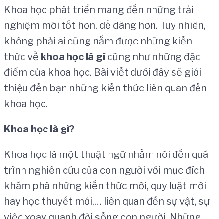
Khoa học phát triển mang đến những trải
nghiệm mới tốt hơn, dễ dàng hơn. Tuy nhiên,
không phải ai cũng nắm được những kiến
thức về
khoa h
ọ
c l
à
g
ì
cũng như những đặc
điểm của khoa học. Bài viết dưới đây sẽ giới
thiệu đến bạn những kiến thức liên quan đến
khoa học.
Khoa h
ọ
c l
à
g
ì
?
Khoa học là một thuật ngữ nhằm nói đến quá
trình nghiên cứu của con người với mục đích
khám phá những kiến thức mới, quy luật mới
hay học thuyết mới,… liên quan đến sự vật, sự
việc xoay quanh đời sống con người. Những