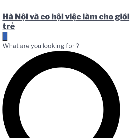
Skip
Skip
Skip
Hà Nội và cơ hội việc làm cho giới
to
to
to
trẻ
main
content
footer
navigation
What are you looking for ?